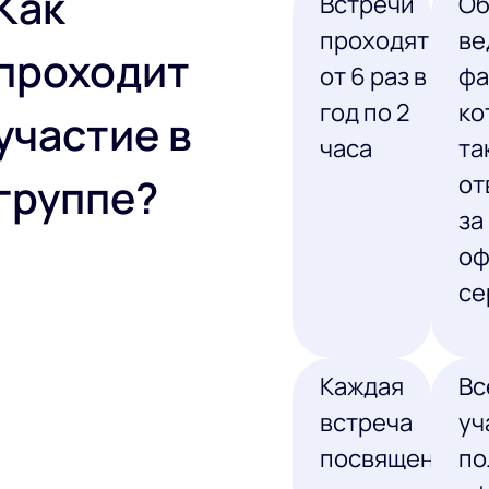
Как
Встречи
Об
проходят
ве
проходит
от 6 раз в
фа
год по 2
ко
участие в
часа
та
группе?
от
за
оф
се
Каждая
Вс
встреча
уч
посвящена
по