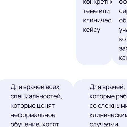
конкретной
оф
теме или
се
клиническому
об
кейсу
уч
ко
за
ка
Для врачей всех
Для врачей,
специальностей,
которые ра
которые ценят
со сложным
неформальное
клинически
обучение, хотят
случаями,