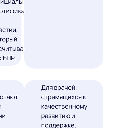
ициальный
ртификат
астии,
торый
считывается
к БПР.
Для врачей,
ботают
стремящихся к
и
качественному
ми
развитию и
поддержке,