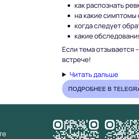
как распознать ре
на какие симптомы 
когда следует обрат
какие обследования
Если тема отзывается –
встрече!
Читать дальше
ПОДРОБНЕЕ В TELEGR
те