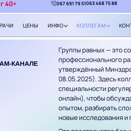
г 40+
063 468 75 88
067 691 79 51
РАЧИ
ЦЕНЫ
ИНФО
КОЛЛЕГАМ
КОН
Группы равных — это 
профессионального ра
RAM-КАНАЛЕ
утверждённый Минздра
08.05.2025). Здесь кол
специальности регуляр
онлайн), чтобы обсужд
опытом, разбирать сло
новые исследования и 