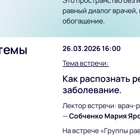
Это пространство без и
равный диалог врачей,
обогащение.
 темы
26.03.2026 16:00
Тема встречи:
Как распознать 
заболевание.
Лектор встречи: врач-
—
Собченко Мария Яр
На встрече «Группы ра