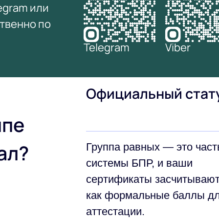
egram или
ственно по
Telegram
Viber
Официальный стат
ппе
ал?
Группа равных — это част
системы БПР, и ваши
сертификаты засчитываю
как формальные баллы д
аттестации.