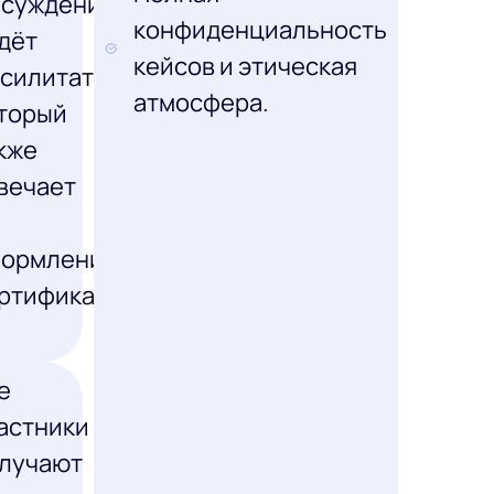
суждение
конфиденциальность
дёт
кейсов и этическая
силитатор,
атмосфера.
торый
кже
вечает
ормление
ртификатов
е
астники
лучают