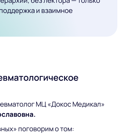
ерархии, без лектора — только
 поддержка и взаимное
ревматологическое
ревматолог МЦ «Докос Медикал»
ославовна.
вных» поговорим о том: