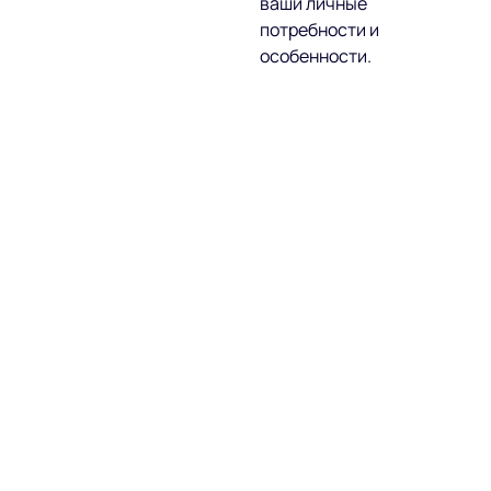
ваши личные
потребности и
особенности.
Доступные цены
для всех
Мы предлагаем
честные и понятные
цены на услуги, чтобы
качественная
медицинская помощь
была доступна каждой
семье.
Удобное
расположение
рядом с метро