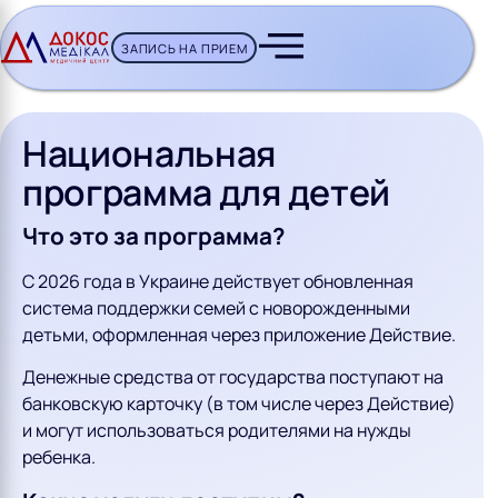
ЗАПИСЬ НА ПРИЕМ
CH BUTTON
Национальная
программа для детей
Что это за программа?
С 2026 года в Украине действует обновленная
система поддержки семей с новорожденными
детьми, оформленная через приложение Действие.
Денежные средства от государства поступают на
банковскую карточку (в том числе через Действие)
и могут использоваться родителями на нужды
ребенка.