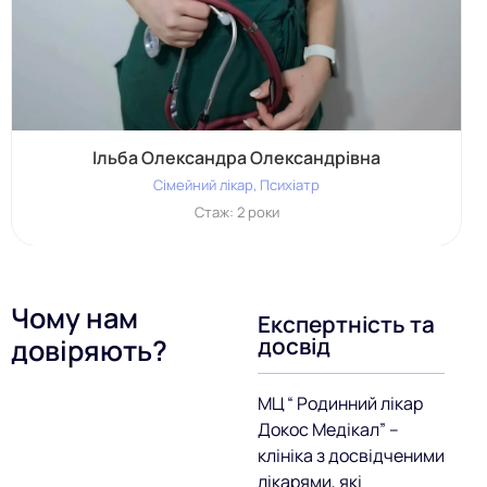
Ільба Олександра Олександрівна
Cімейний лікар, Психіатр
Стаж: 2 роки
Чому нам
Експертність та
досвід
довіряють?
МЦ “ Родинний лікар
Докос Медікал” –
клініка з досвідченими
лікарями, які