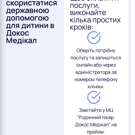
скористатися
послуги,
державною
виконайте
допомогою
кілька простих
для дитини в
кроків:
Докос
Медікал
Оберіть потрібну
послугу та запишіться
онлайн або через
адміністратора за
номером телефону
клініки.
Завітайте у МЦ
"Родинний лікар.
Докос Медікал" на
прийом.