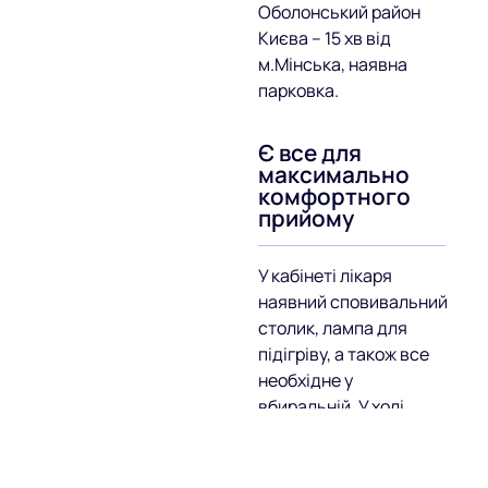
Оболонський район
Києва – 15 хв від
м.Мінська, наявна
парковка.
Є все для
максимально
комфортного
прийому
У кабінеті лікаря
наявний сповивальний
столик, лампа для
підігріву, а також все
необхідне у
вбиральній. У холі
клініки є столики для
діточок, де вони
можуть скоротити час