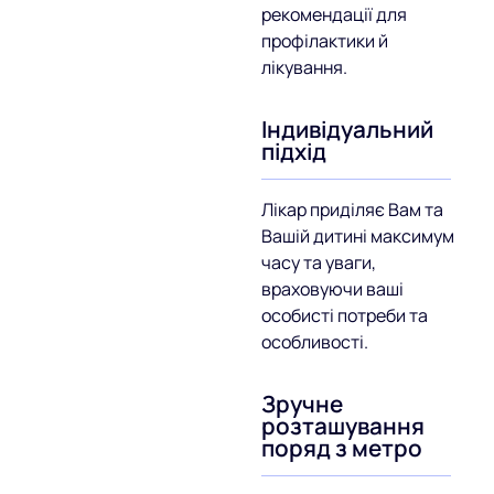
рекомендації для
профілактики й
лікування.
Індивідуальний
підхід
Лікар приділяє Вам та
Вашій дитині максимум
часу та уваги,
враховуючи ваші
особисті потреби та
особливості.
Зручне
розташування
поряд з метро