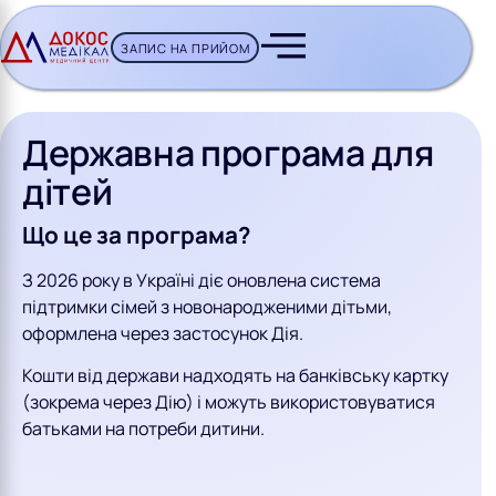
ЗАПИС НА ПРИЙОМ
CH BUTTON
Державна програма для
дітей
Що це за програма?
З 2026 року в Україні діє оновлена система
підтримки сімей з новонародженими дітьми,
оформлена через застосунок Дія.
Кошти від держави надходять на банківську картку
(зокрема через Дію) і можуть використовуватися
батьками на потреби дитини.