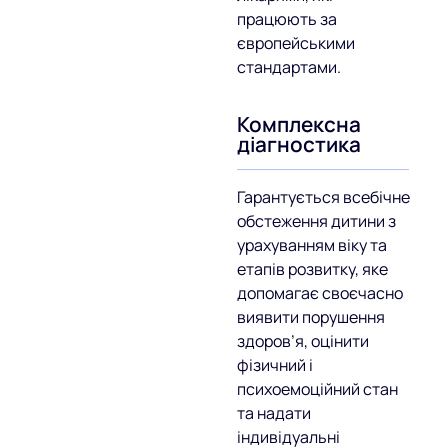
працюють за
європейськими
стандартами.
Комплексна
діагностика
Гарантується всебічне
обстеження дитини з
урахуванням віку та
етапів розвитку, яке
допомагає своєчасно
виявити порушення
здоров’я, оцінити
фізичний і
психоемоційний стан
та надати
індивідуальні