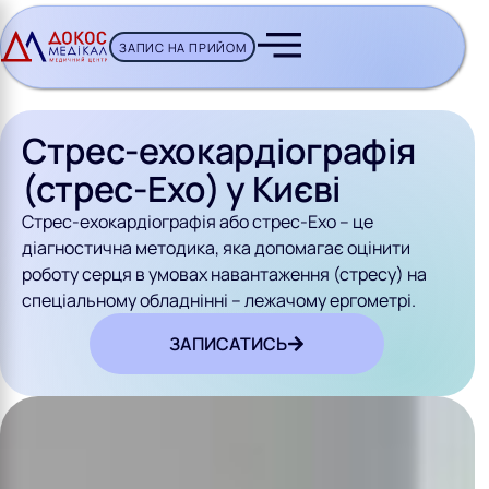
ЗАПИС НА ПРИЙОМ
CH BUTTON
Стрес-ехокардіографія
(стрес-Ехо) у Києві
Стрес-ехокардіографія або стрес-Ехо – це
діагностична методика, яка допомагає оцінити
роботу серця в умовах навантаження (стресу) на
спеціальному обладнінні – лежачому ергометрі.
ЗАПИСАТИСЬ