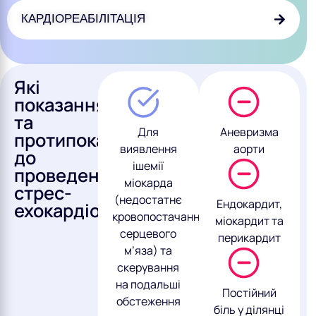
КАРДІОРЕАБІЛІТАЦІЯ
Які
показання
та
Для
Аневризма
протипоказання
виявлення
аорти
до
ішемії
проведення
міокарда
стрес-
(недостатнє
Ендокардит,
ехокардіографії?
кровопостачання
міокардит та
серцевого
перикардит
м’яза) та
скерування
на подальші
Постійний
обстеження
біль у ділянці