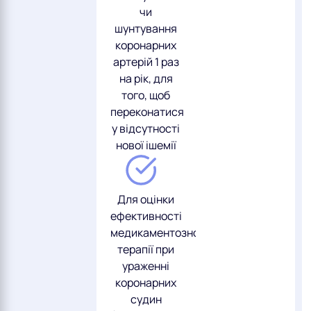
чи
шунтування
коронарних
артерій 1 раз
на рік, для
того, щоб
переконатися
у відсутності
нової ішемії
Для оцінки
ефективності
медикаментозної
терапії при
ураженні
коронарних
судин