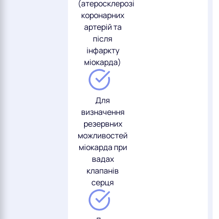
(атеросклерозі
коронарних
артерій та
після
інфаркту
міокарда)
Для
визначення
резервних
можливостей
міокарда при
вадах
клапанів
серця