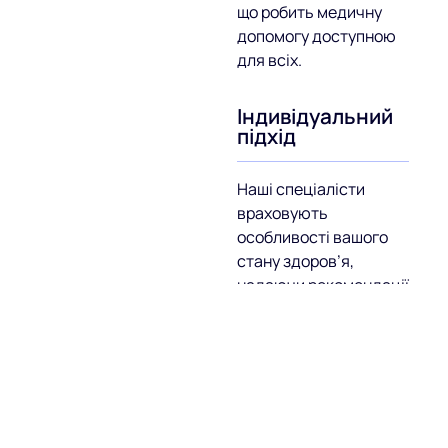
що робить медичну
допомогу доступною
для всіх.
Індивідуальний
підхід
Наші спеціалісти
враховують
особливості вашого
стану здоров’я,
надаючи рекомендації
на основі результатів
тесту.
Швидкість і
точність
обстеження