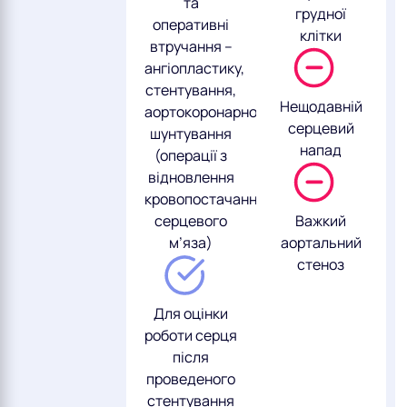
та
грудної
оперативні
клітки
втручання –
ангіопластику,
стентування,
Нещодавній
аортокоронарного
серцевий
шунтування
напад
(операції з
відновлення
кровопостачання
серцевого
Важкий
м’яза)
аортальний
стеноз
Для оцінки
роботи серця
після
проведеного
стентування