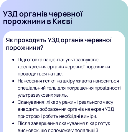
УЗД органів черевної
порожнини в Києві
Як проводять УЗД органів черевної
порожнини?
Підготовка пацієнта: ультразвукове
дослідження органів черевної порожнини
проводиться натще.
Нанесення гелю: на шкіру живота наноситься
спеціальний гель для покращення провідності
ультразвукових хвиль.
Сканування: лікар у режимі реального часу
виводить зображення органів на екран УЗД
пристрою і робить необхідні виміри.
Після завершення сканування лікар готує
висновок, що допоможе у подальшій