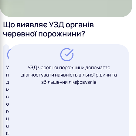
Що виявляє УЗД органів
черевної порожнини?
УЗД
УЗД черевної порожнини допомагає
печінки
діагностувати наявність вільної рідини та
дає
збільшення лімфовузлів
можливість
виявити
ознаки
гепатиту,
цирозу,
абсцесів,
кіст