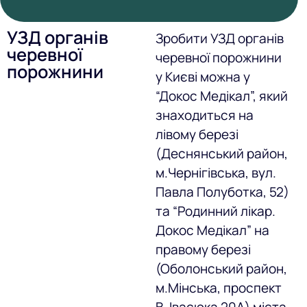
УЗД органів
Зробити УЗД органів
черевної
черевної порожнини
порожнини
у Києві можна у
“Докос Медікал”, який
знаходиться на
лівому березі
(Деснянський район,
м.Чернігівська, вул.
Павла Полуботка, 52)
та “Родинний лікар.
Докос Медікал” на
правому березі
(Оболонський район,
м.Мінська, проспект
В. Івасюка 20А) міста