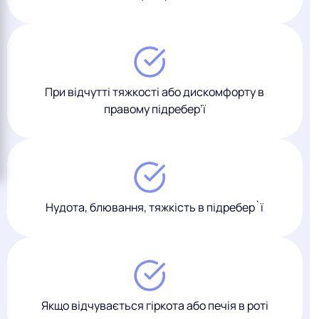
При відчутті тяжкості або дискомфорту в
правому підребер’ї
Нудота, блювання, тяжкість в підребер`ї
Якщо відчувається гіркота або печія в роті