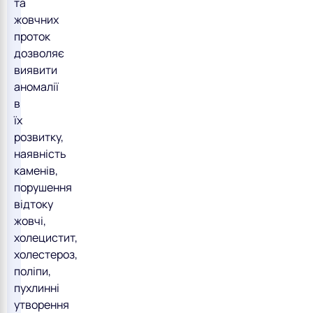
та
жовчних
проток
дозволяє
виявити
аномалії
в
їх
розвитку,
наявність
каменів,
порушення
відтоку
жовчі,
холецистит,
холестероз,
поліпи,
пухлинні
утворення