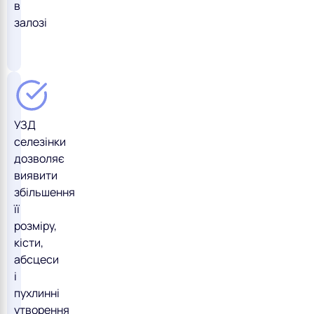
в
залозі
УЗД
селезінки
дозволяє
виявити
збільшення
її
розміру,
кісти,
абсцеси
і
пухлинні
утворення