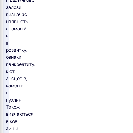
підшлункової
залози
визначає
наявність
аномалій
в
її
розвитку,
ознаки
панкреатиту,
кіст,
абсцесів,
каменів
і
пухлин.
Також
вивчаються
вікові
зміни