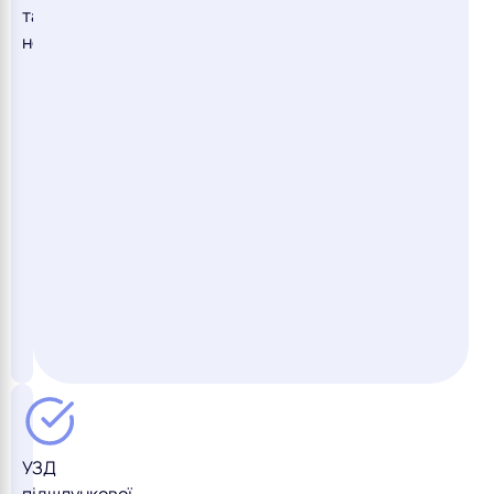
та
новоутворень
УЗД