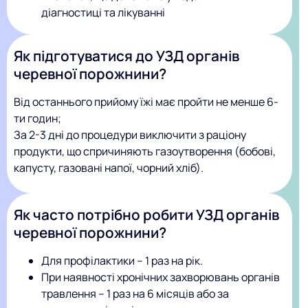
діагностиці та лікуванні
Як підготуватися до УЗД органів
черевної порожнини?
Від останнього прийому їжі має пройти не менше 6-
ти годин;
За 2-3 дні до процедури виключити з раціону
продукти, що спричиняють газоутворення (бобові,
капусту, газовані напої, чорний хліб).
Як часто потрібно робити УЗД органів
черевної порожнини?
Для профілактики – 1 раз на рік.
При наявності хронічних захворювань органів
травлення – 1 раз на 6 місяців або за