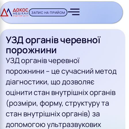
ЗАПИС НА ПРИЙОМ
CH BUTTON
УЗД органів черевної
порожнини
УЗД органів черевної
порожнини – це сучасний метод
діагностики, що дозволяє
оцінити стан внутрішніх органів
(розміри, форму, структуру та
стан внутрішніх органів) за
допомогою ультразвукових