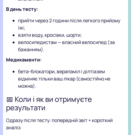
В день тесту:
прийти через 2 години після легкого прийому
їжі;
взяти воду, кросівки, шорти;
велосипедистам — власний велосипед (за
бажанням).
Медикаменти:
бета-блокатори, верапаміл і ділтіазем
відміняє тільки ваш лікар (самостійно не
можна).
📅 Коли і як ви отримуєте
результати
Одразу після тесту: попередній звіт + короткий
аналіз