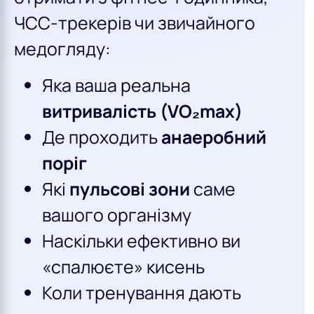
ЧСС-трекерів чи звичайного
медогляду:
Яка ваша реальна
витривалість (VO₂max)
Де проходить
анаеробний
поріг
Які
пульсові зони
саме
вашого організму
Наскільки ефективно ви
«спалюєте» кисень
Коли тренування дають