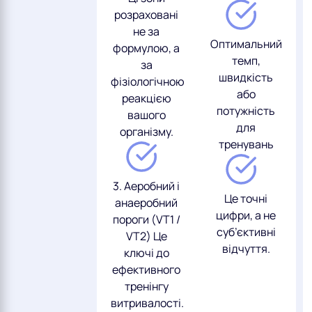
розраховані
не за
Оптимальний
формулою, а
темп,
за
швидкість
фізіологічною
або
реакцією
потужність
вашого
для
організму.
тренувань
3. Аеробний і
Це точні
анаеробний
цифри, а не
пороги (VT1 /
суб’єктивні
VT2) Це
відчуття.
ключі до
ефективного
тренінгу
витривалості.