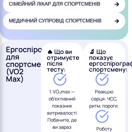
СІМЕЙНИЙ ЛІКАР ДЛЯ СПОРТСМЕНІВ
МЕДИЧНИЙ СУПРОВІД СПОРТСМЕНІВ
Ергоспірографія
🔥 Що ви
🔬 Що
для
отримуєте
показує
спортсменів
після
ергоспірогра
тесту:
спортсмену:
(VO2
Max)
1. VO₂max —
Реакцію
об’єктивний
серця: ЧСС,
показник
ритм, пороги.
витривалості
Побачите, де
ви зараз
Роботу