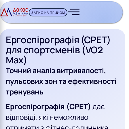
ЗАПИС НА ПРИЙОМ
CH BUTTON
Ергоспірографія (СPET)
для спортсменів (VO2
Max)
Точний аналіз витривалості,
пульсових зон та ефективності
тренувань
Ергоспірографія (CPET)
дає
відповіді, які неможливо
отримати з фітнес-годинника,