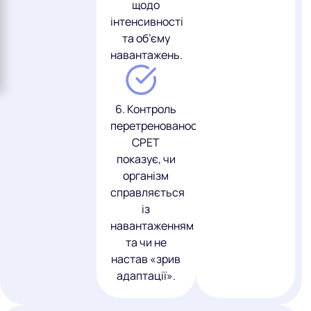
щодо
інтенсивності
та об’єму
навантажень.
6. Контроль
перетренованості
CPET
показує, чи
організм
справляється
із
навантаженням
та чи не
настав «зрив
адаптації».