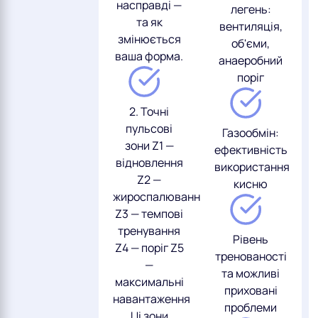
насправді —
легень:
та як
вентиляція,
змінюється
об'єми,
ваша форма.
анаеробний
поріг
2. Точні
пульсові
Газообмін:
зони Z1 —
ефективність
відновлення
використання
Z2 —
кисню
жироспалювання
Z3 — темпові
тренування
Рівень
Z4 — поріг Z5
тренованості
—
та можливі
максимальні
приховані
навантаження
проблеми
Ці зони