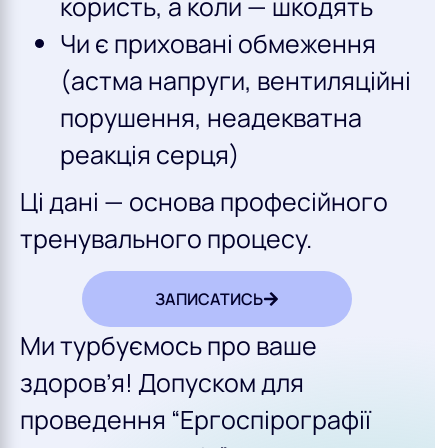
користь, а коли — шкодять
Чи є приховані обмеження
(астма напруги, вентиляційні
порушення, неадекватна
реакція серця)
Ці дані — основа професійного
тренувального процесу.
ЗАПИСАТИСЬ
Ми турбуємось про ваше
здоров’я! Допуском для
проведення “Ергоспірографії