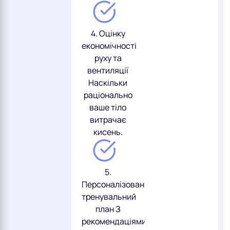
4. Оцінку
економічності
руху та
вентиляції
Наскільки
раціонально
ваше тіло
витрачає
кисень.
5.
Персоналізований
тренувальний
план З
рекомендаціями