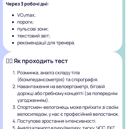
Через 3 робочі дні:
VO₂max;
пороги;
пульсові зони;
текстовий звіт;
рекомендації для тренера.
🚴‍♂️ Як проходить тест
Розминка, аналіз складу тіла
(біоімпедансометрія) та спірографія.
Навантаження на велоергометрі, біговій
доріжці або гребному концепті (за попереднім
узгодженням).
Cпортсмен-велогонець може приїхати зі своїм
велосипедом, у нас є професійний велостанок.
Поступове зростання інтенсивності.
Аналіз кожного вдиху/видиху, тиску, ЧСС, ЕКГ.