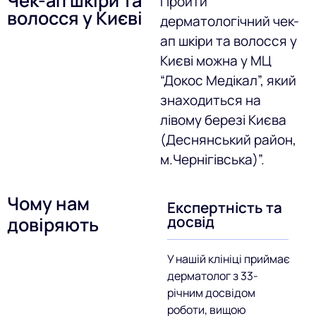
Чек-ап шкіри та
Пройти
волосся у Києві
дерматологічний чек-
ап шкіри та волосся у
Києві можна у МЦ
“Докос Медікал”, який
знаходиться на
лівому березі Києва
(Деснянський район,
м.Чернігівська)”.
Чому нам
Експертність та
досвід
довіряють
У нашій клініці приймає
дерматолог з 33-
річним досвідом
роботи, вищою