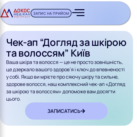
ЗАПИС НА ПРИЙОМ
CH BUTTON
Чек-ап “Догляд за шкірою
та волоссям” Київ
Ваша шкіра та волосся — це не просто зовнішність,
це дзеркало вашого здоров’я і ключ до впевненості
у собі. Якщо ви мрієте про сяючу шкіру та сильне,
здорове волосся, наш комплексний чек-ап «Догляд
за шкірою та волоссям» допоможе вам досягти
цього.
ЗАПИСАТИСЬ