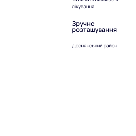
лікування.
Зручне
розташування
Деснянський район
Києва – 3 хвилини від
метро Чернігівська,
наявна парковка.
ЗАЛИШИТИ
ВІДГУК
ДИРЕКТОРУ