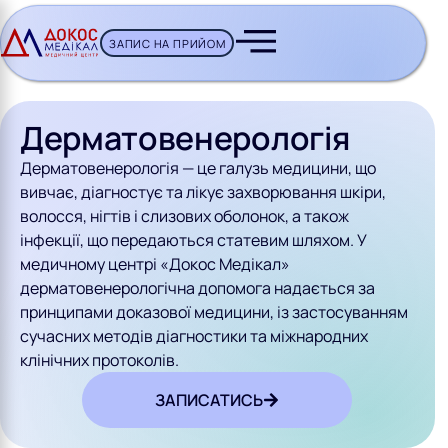
ЗАПИС НА ПРИЙОМ
CH BUTTON
Дерматовенерологія
Дерматовенерологія — це галузь медицини, що
вивчає, діагностує та лікує захворювання шкіри,
волосся, нігтів і слизових оболонок, а також
інфекції, що передаються статевим шляхом. У
медичному центрі «Докос Медікал»
дерматовенерологічна допомога надається за
принципами доказової медицини, із застосуванням
сучасних методів діагностики та міжнародних
клінічних протоколів.
ЗАПИСАТИСЬ