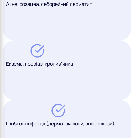
Акне, розацеа, себорейний дерматит
Екзема, псоріаз, кропив’янка
Грибкові інфекції (дерматомікози, оніхомікози)