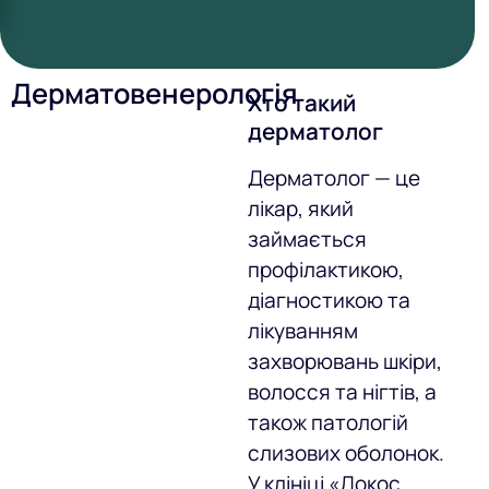
Дерматовенерологія
Хто такий
дерматолог
Дерматолог — це
лікар, який
займається
профілактикою,
діагностикою та
лікуванням
захворювань шкіри,
волосся та нігтів, а
також патологій
слизових оболонок.
У клініці «Докос