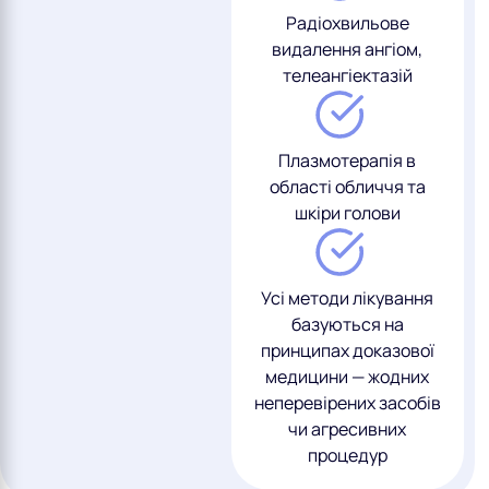
Радіохвильове
видалення ангіом,
телеангіектазій
Плазмотерапія в
області обличчя та
шкіри голови
Усі методи лікування
базуються на
принципах доказової
медицини — жодних
неперевірених засобів
чи агресивних
процедур