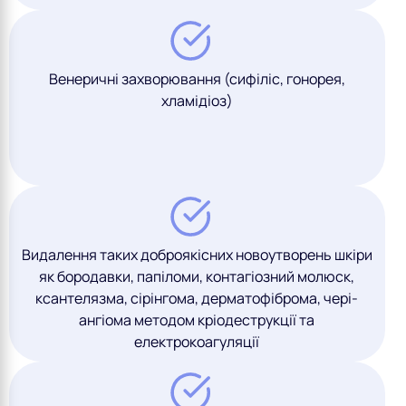
Венеричні захворювання (сифіліс, гонорея,
хламідіоз)
Видалення таких доброякісних новоутворень шкіри
як бородавки, папіломи, контагіозний молюск,
ксантелязма, сірінгома, дерматофіброма, чері-
ангіома методом кріодеструкції та
електрокоагуляції