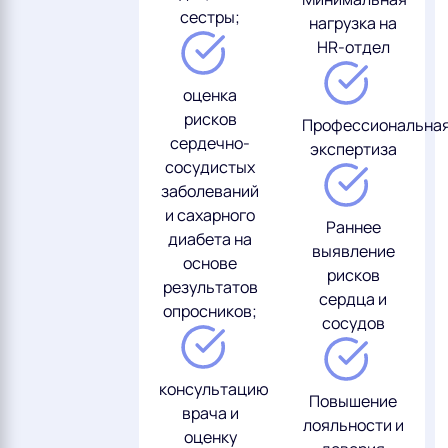
сестры;
нагрузка на
HR-отдел
оценка
рисков
Профессиональна
сердечно-
экспертиза
сосудистых
заболеваний
и сахарного
Раннее
диабета на
выявление
основе
рисков
результатов
сердца и
опросников;
сосудов
консультацию
Повышение
врача и
лояльности и
оценку