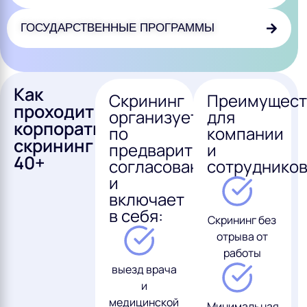
ГОСУДАРСТВЕННЫЕ ПРОГРАММЫ
Как
Скрининг
Преимущест
проходит
организуется
для
корпоративный
по
компании
скрининг
предварительному
и
40+
согласованию
сотрудников
и
включает
в себя:
Скрининг без
отрыва от
работы
выезд врача
и
медицинской
Минимальная