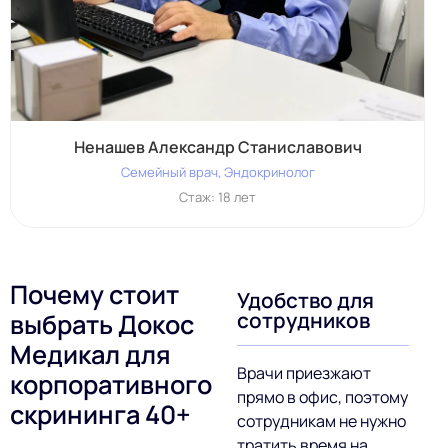
Ненашев Александр Станиславович
Семейный врач, Эндокринолог
Стаж: 18 лет
Почему стоит
Удобство для
сотрудников
выбрать Докос
Медикал для
Врачи приезжают
корпоративного
прямо в офис, поэтому
скрининга 40+
сотрудникам не нужно
тратить время на