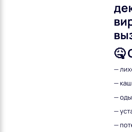
дек
ви
вы
🤒
— лих
— каш
— оды
— уст
— пот