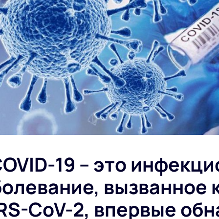
COVID-19
– это инфекци
болевание, вызванное 
RS-CoV-2, впервые об