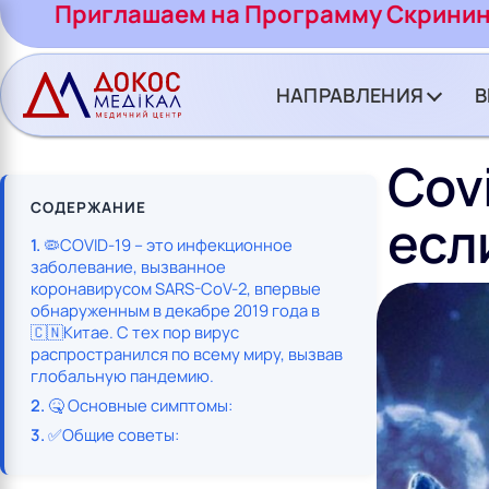
CH BUTTON
Приглашаем на Программу Скринин
НАПРАВЛЕНИЯ
В
Cov
СОДЕРЖАНИЕ
есл
🦠COVID-19 – это инфекционное
заболевание, вызванное
коронавирусом SARS-CoV-2, впервые
обнаруженным в декабре 2019 года в
🇨🇳Китае. С тех пор вирус
распространился по всему миру, вызвав
глобальную пандемию.
🤒 Основные симптомы:
✅Общие советы: