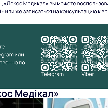
Ц «Докос Медикал» вы можете воспользова
» или же записаться на консультацию к вр
те
egram или
ственно по
Telegram
Viber
окос Медікал»