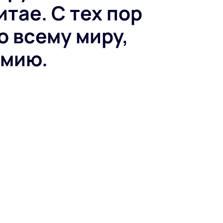
итае. С тех пор
о всему миру,
емию.