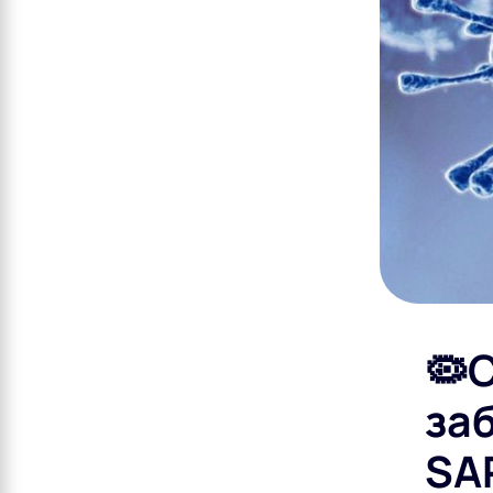
🦠
за
SA