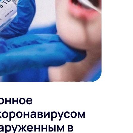
онное
коронавирусом
наруженным в