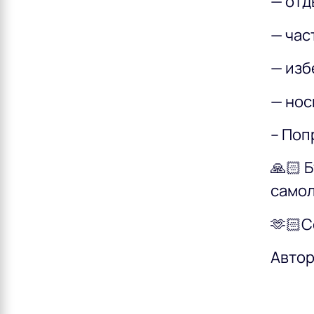
— отд
— час
— изб
— нос
– Поп
🙏🏻 
самол
🫶🏻С
Автор