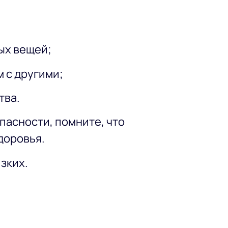
ых вещей;
м с другими;
тва.
пасности, помните, что
доровья.
зких.