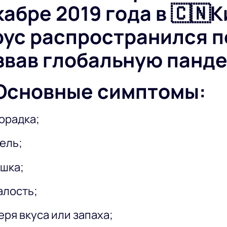
абре 2019 года в 🇨🇳К
рус распространился п
звав глобальную панд
 Основные симптомы:
орадка;
ель;
шка;
алость;
еря вкуса или запаха;