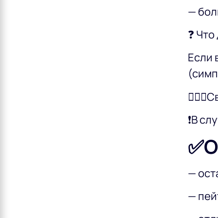
— бол
❓ Что
Если 
(симп
👩🏻‍
❗️В с
✅О
— ост
— пей