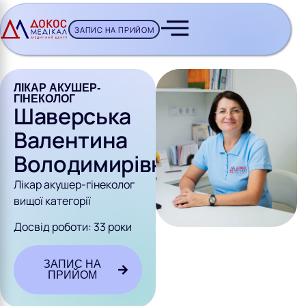
ЗАПИС НА ПРИЙОМ
CH BUTTON
ЛІКАР АКУШЕР-
ГІНЕКОЛОГ
Шаверська
Валентина
Володимирівна
Лікар акушер-гінеколог
вищої категорії
Досвід роботи: 33 роки
ЗАПИС НА
ПРИЙОМ