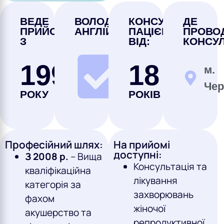
ВЕДЕ
ВОЛОДІЄ
КОНСУЛЬТУЄ
ДЕ
ПРИЙОМ
АНГЛІЙСЬКОЮ
ПАЦІЄНТІВ
ПРОВО
З
ВІД:
КОНСУЛ
1993
18
м.
Hi
Чер
РОКУ
РОКІВ
Професійний шлях:
На прийомі
доступні:
З 2008 р.
– Вища
Консультація та
кваліфікаційна
лікування
категорія за
захворювань
фахом
жіночої
акушерство та
репродуктивної