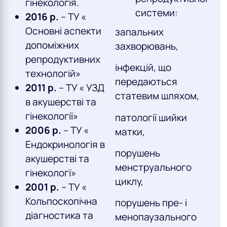
гінекологія.
системи:
2016 р.
– ТУ «
Основні аспекти
запальних
допоміжних
захворювань,
репродуктивних
інфекцій, що
технологій»
передаються
2011 р.
– ТУ « УЗД
статевим шляхом,
в акушерстві та
гінекології»
патології шийки
2006 р.
– ТУ «
матки,
Ендокринологія в
порушень
акушерстві та
менструального
гінекологї»
циклу,
2001 р.
– ТУ «
Кольпоскопічна
порушень пре- і
діагностика та
менопаузального