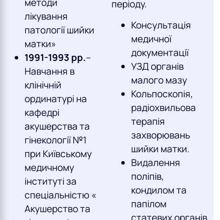
методи
періоду.
лікування
Консультація
патології шийки
медичної
матки»
документації
1991-1993 рр.
–
УЗД органів
Навчання в
малого мазу
клінічній
Кольпоскопія,
ординатурі на
радіохвильова
кафедрі
терапія
акушерства та
захворювань
гінекології №1
шийки матки.
при Київському
Видалення
медичному
поліпів,
інституті за
кондилом та
спеціальністю «
папілом
Акушерство та
статевих органів