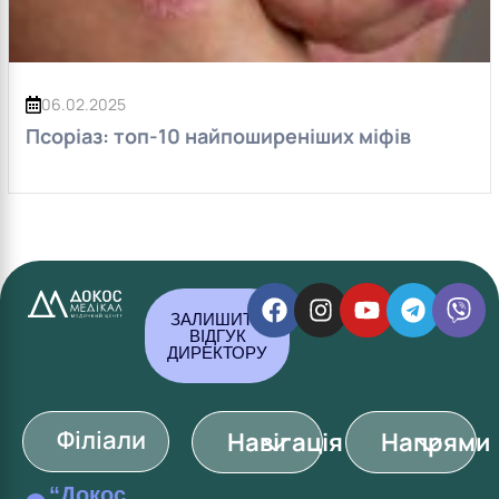
06.02.2025
Псоріаз: топ-10 найпоширеніших міфів
ЗАЛИШИТИ
ВІДГУК
ДИРЕКТОРУ
Філіали
Навігація
Напрями
“Докос