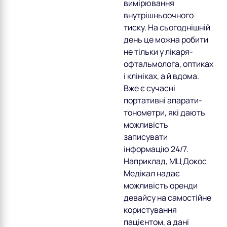
вимірювання
внутрішньоочного
тиску. На сьогоднішній
день це можна робити
не тільки у лікаря-
офтальмолога, оптиках
і клініках, а й вдома.
Вже є сучасні
портативні апарати-
тонометри, які дають
можливість
записувати
інформацію 24/7.
Наприклад, МЦ Докос
Медікал надає
можливість оренди
девайсу на самостійне
користування
пацієнтом, а дані