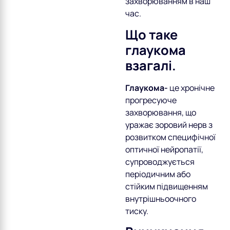
захворюванням в наш
час.
Що таке
глаукома
взагалі.
Глаукома-
це хронічне
прогресуюче
захворювання, що
уражає зоровий нерв з
розвитком специфічної
оптичної нейропатії,
супроводжується
періодичним або
стійким підвищенням
внутрішньоочного
тиску.