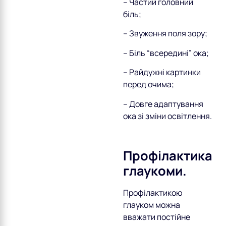
– Частий головний
біль;
– Звуження поля зору;
– Біль “всередині” ока;
– Райдужні картинки
перед очима;
– Довге адаптування
ока зі зміни освітлення.
Профілактика
глаукоми.
Профілактикою
глауком можна
вважати постійне