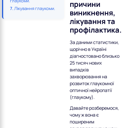
глаукоми.
причини
Лікування глаукоми.
виникнення,
лікування та
профілактика.
За даними статистики,
щорічно в Україні
діагностовано близько
25 тисяч нових
випадків
захворювання на
розвиток глаукомної
оптичної нейропатії
(глаукому).
Давайте розберемося,
чому ж вона є
поширеним