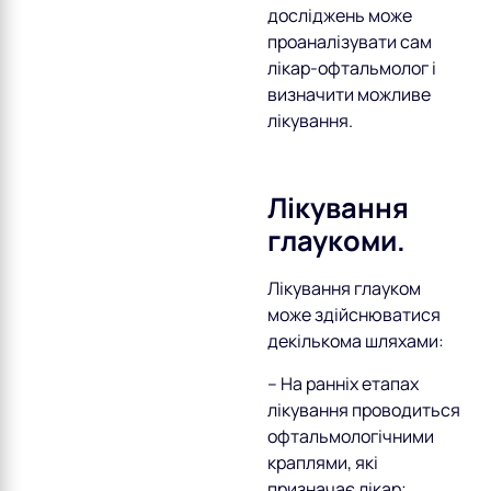
досліджень може
проаналізувати сам
лікар-офтальмолог і
визначити можливе
лікування.
Лікування
глаукоми.
Лікування глауком
може здійснюватися
декількома шляхами:
– На ранніх етапах
лікування проводиться
офтальмологічними
краплями, які
призначає лікар;