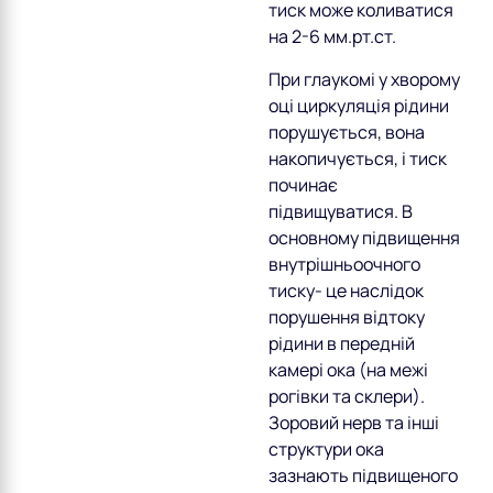
тиск може коливатися
на 2-6 мм.рт.ст.
При глаукомі у хворому
оці циркуляція рідини
порушується, вона
накопичується, і тиск
починає
підвищуватися. В
основному підвищення
внутрішньоочного
тиску- це наслідок
порушення відтоку
рідини в передній
камері ока (на межі
рогівки та склери).
Зоровий нерв та інші
структури ока
зазнають підвищеного