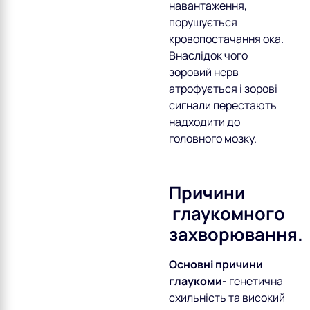
навантаження,
порушується
кровопостачання ока.
Внаслідок чого
зоровий нерв
атрофується і зорові
сигнали перестають
надходити до
головного мозку.
Причини
глаукомного
захворювання.
Основні причини
глаукоми-
генетична
схильність та високий