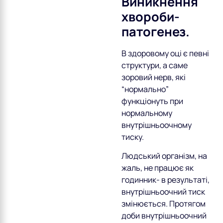
Виникнення
хвороби-
патогенез.
В здоровому оці є певні
структури, а саме
зоровий нерв, які
“нормально”
функціонуть при
нормальному
внутрішньоочному
тиску.
Людський організм, на
жаль, не працює як
годинник- в результаті,
внутрішньоочний тиск
змінюється. Протягом
доби внутрішньоочний