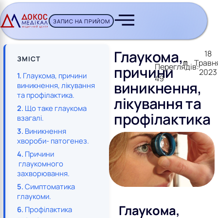
ЗАПИС НА ПРИЙОМ
CH BUTTON
Глаукома,
18
ЗМІСТ
Травн
Переглядів:
причини
2023
Глаукома, причини
49
виникнення,
виникнення, лікування
та профілактика.
лікування та
Що таке глаукома
профілактика
взагалі.
Виникнення
хвороби- патогенез.
Причини
глаукомного
захворювання.
Симптоматика
глаукоми.
Глаукома,
Профілактика