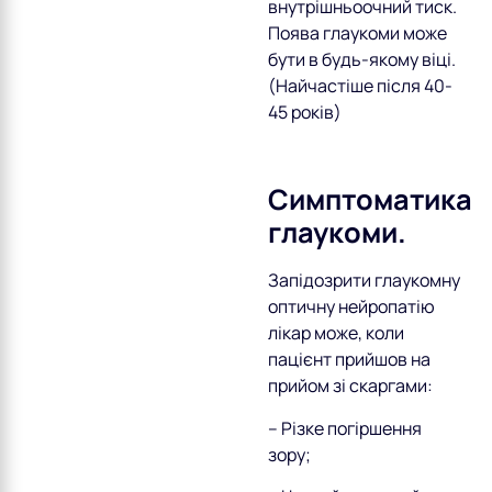
внутрішньоочний тиск.
Поява глаукоми може
бути в будь-якому віці.
(Найчастіше після 40-
45 років)
Симптоматика
глаукоми.
Запідозрити глаукомну
оптичну нейропатію
лікар може, коли
пацієнт прийшов на
прийом зі скаргами:
– Різке погіршення
зору;